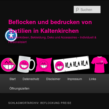
Zum
Zum
primären
sekundären
Such
Inhalt
Inhalt
springen
springen
Beflocken und bedrucken von
Textilien in Kaltenkirchen
Geschenkideen, Bekleidung, Deko und Accessoires – Individuell &
Personalisiert
Hauptmenü
Start
Datenschutz
Disclaimer
Impressum
Links
Öffnungszeiten
SCHLAGWORTARCHIV:
BEFLOCKUNG PREISE