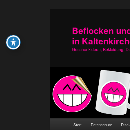
Zum
Zum
primären
sekundären
Inhalt
Inhalt
Beflocken und
springen
springen
in Kaltenkirc
Geschenkideen, Bekleidung, Dek
Hauptmenü
Start
Datenschutz
Discl