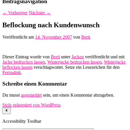
Beitragsnavigation
←
Vorheriger
Nächster
→
Beflockung nach Kundenwunsch
Veröffentlicht am
14. November 2007
von
Berti
Dieser Eintrag wurde von
Berti
unter
Jacken
veröffentlicht und mit
Jacke bedrucken lassen
,
Winterjacke bedrucken lassen
,
Winterjacke
beflocken lassen
verschlagwortet. Setze ein Lesezeichen für den
Permalink
.
Schreibe einen Kommentar
Du musst
angemeldet
sein, um einen Kommentar abzugeben.
Stolz präsentiert von WordPress
Accessibility Toolbar