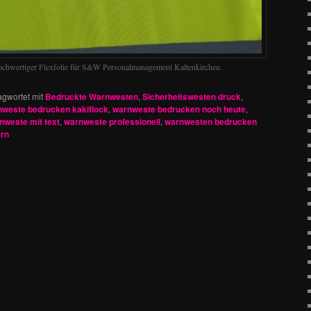
ochwertiger Flexfolie für S&W Personalmanagement Kaltenkirchen.
agwortet mit
Bedruckte Warnwesten
,
Sicherheitswesten druck
,
weste bedrucken kakiflock
,
warnweste bedrucken noch heute
,
nweste mit text
,
warnweste professionell
,
warnwesten bedrucken
rn