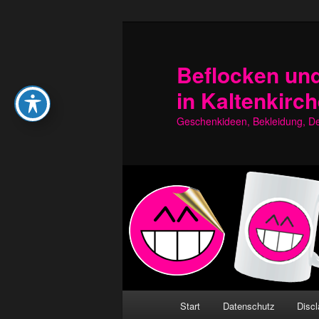
Zum
Zum
primären
sekundären
Inhalt
Inhalt
Beflocken und
springen
springen
in Kaltenkirc
Geschenkideen, Bekleidung, Dek
Hauptmenü
Start
Datenschutz
Discl