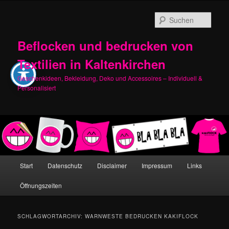
Zum
Zum
primären
sekundären
Such
Inhalt
Inhalt
springen
springen
Beflocken und bedrucken von
Textilien in Kaltenkirchen
Geschenkideen, Bekleidung, Deko und Accessoires – Individuell &
Personalisiert
Hauptmenü
Start
Datenschutz
Disclaimer
Impressum
Links
Öffnungszeiten
SCHLAGWORTARCHIV:
WARNWESTE BEDRUCKEN KAKIFLOCK