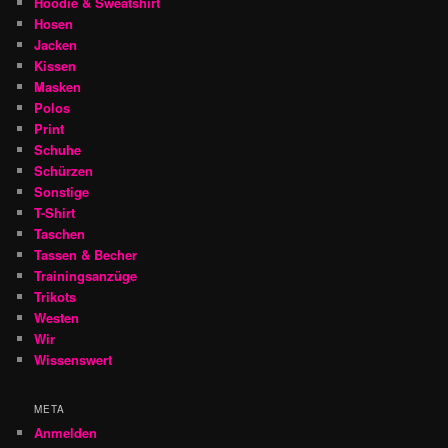
Hoodie & Sweatshirt
Hosen
Jacken
Kissen
Masken
Polos
Print
Schuhe
Schürzen
Sonstige
T-Shirt
Taschen
Tassen & Becher
Trainingsanzüge
Trikots
Westen
Wir
Wissenswert
META
Anmelden