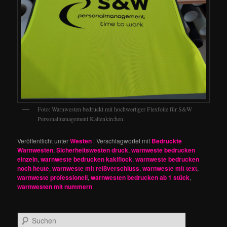
Foto: Warnwesten bedruckt mit hochwertiger Flexfolie für S&W
Personalmanagement Kaltenkirchen.
Veröffentlicht unter
Westen
|
Verschlagwortet mit
Bedruckte
Warnwesten
,
Sicherheitswesten druck
,
warnweste bedrucken
einzeln
,
warnweste bedrucken kakiflock
,
warnweste bedrucken
noch heute
,
warnweste mit reißverschluss
,
warnweste mit text
,
warnweste professionell
,
warnwesten bedrucken ab 1 stück
,
warnwesten mit nummern
S
u