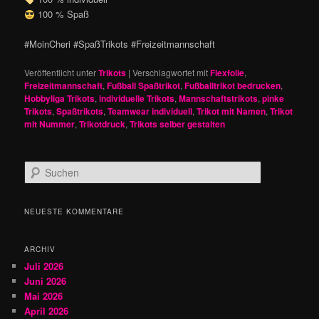
100 % Spaß
#MoinCheri #SpaßTrikots #Freizeitmannschaft
Veröffentlicht unter
Trikots
|
Verschlagwortet mit
Flexfolie
,
Freizeitmannschaft
,
Fußball Spaßtrikot
,
Fußballtrikot bedrucken
,
Hobbyliga Trikots
,
individuelle Trikots
,
Mannschaftstrikots
,
pinke
Trikots
,
Spaßtrikots
,
Teamwear individuell
,
Trikot mit Namen
,
Trikot
mit Nummer
,
Trikotdruck
,
Trikots selber gestalten
S
u
c
h
NEUESTE KOMMENTARE
e
n
ARCHIV
Juli 2026
Juni 2026
Mai 2026
April 2026