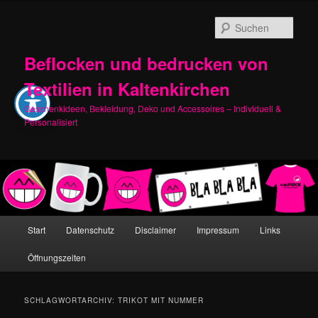
Zum
Zum
primären
sekundären
Such
Inhalt
Inhalt
springen
springen
Beflocken und bedrucken von
Textilien in Kaltenkirchen
Geschenkideen, Bekleidung, Deko und Accessoires – Individuell &
Personalisiert
Hauptmenü
Start
Datenschutz
Disclaimer
Impressum
Links
Öffnungszeiten
SCHLAGWORTARCHIV:
TRIKOT MIT NUMMER