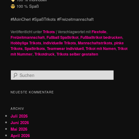
100 % Spaß
#MoinCheri #SpaßTrikots #Freizeitmannschaft
Veröffentlicht unter
Trikots
|
Verschlagwortet mit
Flexfolie
,
Freizeitmannschaft
,
Fußball Spaßtrikot
,
Fußballtrikot bedrucken
,
Hobbyliga Trikots
,
individuelle Trikots
,
Mannschaftstrikots
,
pinke
Trikots
,
Spaßtrikots
,
Teamwear individuell
,
Trikot mit Namen
,
Trikot
mit Nummer
,
Trikotdruck
,
Trikots selber gestalten
S
u
c
h
NEUESTE KOMMENTARE
e
n
ARCHIV
Juli 2026
Juni 2026
Mai 2026
April 2026