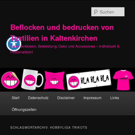
Zum
Zum
primären
sekundären
Such
Inhalt
Inhalt
springen
springen
Beflocken und bedrucken von
Textilien in Kaltenkirchen
Geschenkideen, Bekleidung, Deko und Accessoires – Individuell &
Personalisiert
Hauptmenü
Start
Datenschutz
Disclaimer
Impressum
Links
Öffnungszeiten
SCHLAGWORTARCHIV:
HOBBYLIGA TRIKOTS