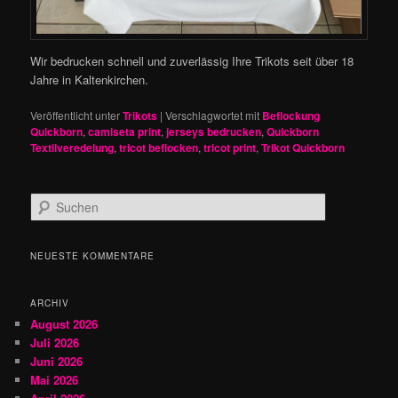
Wir bedrucken schnell und zuverlässig Ihre Trikots seit über 18
Jahre in Kaltenkirchen.
Veröffentlicht unter
Trikots
|
Verschlagwortet mit
Beflockung
Quickborn
,
camiseta print
,
jerseys bedrucken
,
Quickborn
Textilveredelung
,
tricot beflocken
,
tricot print
,
Trikot Quickborn
S
u
c
h
NEUESTE KOMMENTARE
e
n
ARCHIV
August 2026
Juli 2026
Juni 2026
Mai 2026