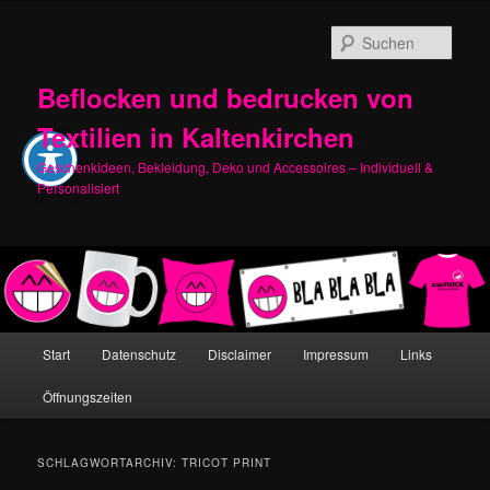
Zum
Zum
primären
sekundären
Such
Inhalt
Inhalt
springen
springen
Beflocken und bedrucken von
Textilien in Kaltenkirchen
Geschenkideen, Bekleidung, Deko und Accessoires – Individuell &
Personalisiert
Hauptmenü
Start
Datenschutz
Disclaimer
Impressum
Links
Öffnungszeiten
SCHLAGWORTARCHIV:
TRICOT PRINT