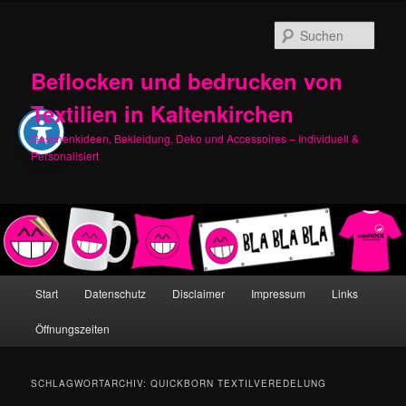
Zum
Zum
primären
sekundären
Such
Inhalt
Inhalt
springen
springen
Beflocken und bedrucken von
Textilien in Kaltenkirchen
Geschenkideen, Bekleidung, Deko und Accessoires – Individuell &
Personalisiert
Hauptmenü
Start
Datenschutz
Disclaimer
Impressum
Links
Öffnungszeiten
SCHLAGWORTARCHIV:
QUICKBORN TEXTILVEREDELUNG