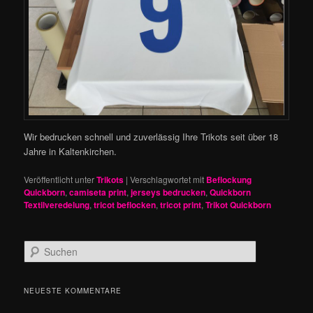
Wir bedrucken schnell und zuverlässig Ihre Trikots seit über 18
Jahre in Kaltenkirchen.
Veröffentlicht unter
Trikots
|
Verschlagwortet mit
Beflockung
Quickborn
,
camiseta print
,
jerseys bedrucken
,
Quickborn
Textilveredelung
,
tricot beflocken
,
tricot print
,
Trikot Quickborn
S
u
c
h
NEUESTE KOMMENTARE
e