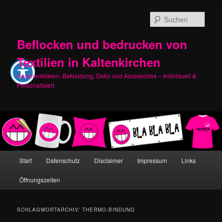
Zum
Zum
primären
sekundären
Such
Inhalt
Inhalt
springen
springen
Beflocken und bedrucken von
Textilien in Kaltenkirchen
Geschenkideen, Bekleidung, Deko und Accessoires – Individuell &
Personalisiert
Hauptmenü
Start
Datenschutz
Disclaimer
Impressum
Links
Öffnungszeiten
SCHLAGWORTARCHIV:
THERMO-BINDUNG