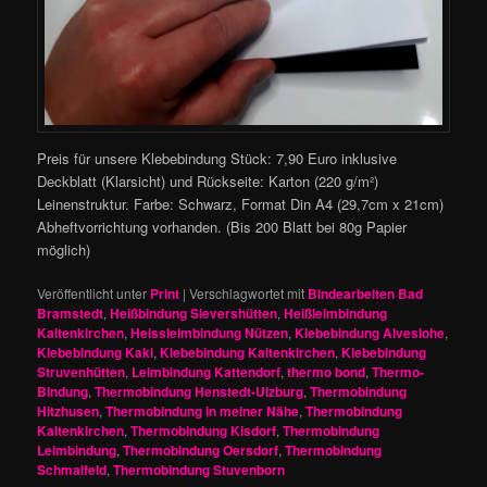
Preis für unsere Klebebindung Stück: 7,90 Euro inklusive
Deckblatt (Klarsicht) und Rückseite: Karton (220 g/m²)
Leinenstruktur. Farbe: Schwarz, Format Din A4 (29,7cm x 21cm)
Abheftvorrichtung vorhanden. (Bis 200 Blatt bei 80g Papier
möglich)
Veröffentlicht unter
Print
|
Verschlagwortet mit
Bindearbeiten Bad
Bramstedt
,
Heißbindung Sievershütten
,
Heißleimbindung
Kaltenkirchen
,
Heissleimbindung Nützen
,
Klebebindung Alveslohe
,
Klebebindung Kaki
,
Klebebindung Kaltenkirchen
,
Klebebindung
Struvenhütten
,
Leimbindung Kattendorf
,
thermo bond
,
Thermo-
Bindung
,
Thermobindung Henstedt-Ulzburg
,
Thermobindung
Hitzhusen
,
Thermobindung in meiner Nähe
,
Thermobindung
Kaltenkirchen
,
Thermobindung Kisdorf
,
Thermobindung
Leimbindung
,
Thermobindung Oersdorf
,
Thermobindung
Schmalfeld
,
Thermobindung Stuvenborn