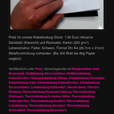
Preis für unsere Klebebindung Stück: 7,90 Euro inklusive
Deckblatt (Klarsicht) und Rückseite: Karton (220 g/m²)
Leinenstruktur. Farbe: Schwarz, Format Din A4 (29,7cm x 21cm)
Abheftvorrichtung vorhanden. (Bis 200 Blatt bei 80g Papier
möglich)
Veröffentlicht unter
Print
|
Verschlagwortet mit
Bindearbeiten Bad
Bramstedt
,
Heißbindung Sievershütten
,
Heißleimbindung
Kaltenkirchen
,
Heissleimbindung Nützen
,
Klebebindung Alveslohe
,
Klebebindung Kaki
,
Klebebindung Kaltenkirchen
,
Klebebindung
Struvenhütten
,
Leimbindung Kattendorf
,
thermo bond
,
Thermo-
Bindung
,
Thermobindung Henstedt-Ulzburg
,
Thermobindung
Hitzhusen
,
Thermobindung in meiner Nähe
,
Thermobindung
Kaltenkirchen
,
Thermobindung Kisdorf
,
Thermobindung
Leimbindung
,
Thermobindung Oersdorf
,
Thermobindung
Schmalfeld
,
Thermobindung Stuvenborn