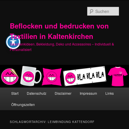
Zum
Zum
primären
sekundären
Such
Inhalt
Inhalt
springen
springen
Beflocken und bedrucken von
Textilien in Kaltenkirchen
Geschenkideen, Bekleidung, Deko und Accessoires – Individuell &
Personalisiert
Hauptmenü
Start
Datenschutz
Disclaimer
Impressum
Links
Öffnungszeiten
SCHLAGWORTARCHIV:
LEIMBINDUNG KATTENDORF