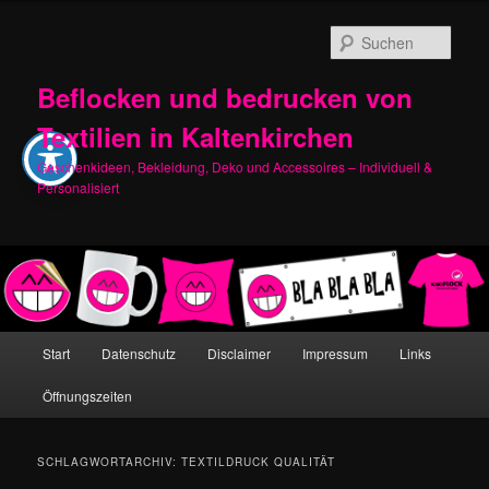
Zum
Zum
primären
sekundären
Such
Inhalt
Inhalt
springen
springen
Beflocken und bedrucken von
Textilien in Kaltenkirchen
Geschenkideen, Bekleidung, Deko und Accessoires – Individuell &
Personalisiert
Hauptmenü
Start
Datenschutz
Disclaimer
Impressum
Links
Öffnungszeiten
SCHLAGWORTARCHIV:
TEXTILDRUCK QUALITÄT