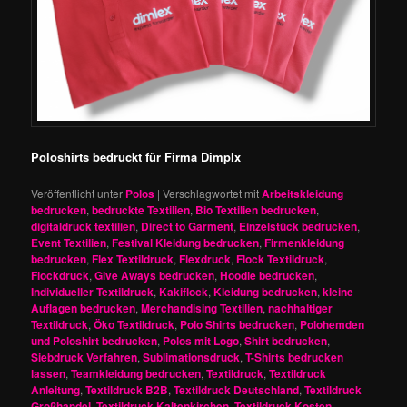
Poloshirts bedruckt für Firma Dimplx
Veröffentlicht unter
Polos
|
Verschlagwortet mit
Arbeitskleidung
bedrucken
,
bedruckte Textilien
,
Bio Textilien bedrucken
,
digitaldruck textilien
,
Direct to Garment
,
Einzelstück bedrucken
,
Event Textilien
,
Festival Kleidung bedrucken
,
Firmenkleidung
bedrucken
,
Flex Textildruck
,
Flexdruck
,
Flock Textildruck
,
Flockdruck
,
Give Aways bedrucken
,
Hoodie bedrucken
,
Individueller Textildruck
,
Kakiflock
,
Kleidung bedrucken
,
kleine
Auflagen bedrucken
,
Merchandising Textilien
,
nachhaltiger
Textildruck
,
Öko Textildruck
,
Polo Shirts bedrucken
,
Polohemden
und Poloshirt bedrucken
,
Polos mit Logo
,
Shirt bedrucken
,
Siebdruck Verfahren
,
Sublimationsdruck
,
T-Shirts bedrucken
lassen
,
Teamkleidung bedrucken
,
Textildruck
,
Textildruck
Anleitung
,
Textildruck B2B
,
Textildruck Deutschland
,
Textildruck
Großhandel
,
Textildruck Kaltenkirchen
,
Textildruck Kosten
,