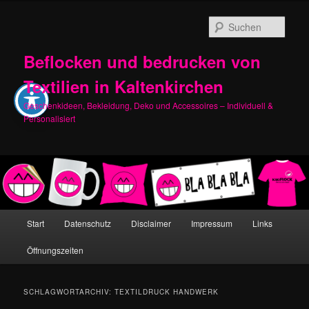
Zum
Zum
primären
sekundären
Such
Inhalt
Inhalt
springen
springen
Beflocken und bedrucken von
Textilien in Kaltenkirchen
Geschenkideen, Bekleidung, Deko und Accessoires – Individuell &
Personalisiert
Hauptmenü
Start
Datenschutz
Disclaimer
Impressum
Links
Öffnungszeiten
SCHLAGWORTARCHIV:
TEXTILDRUCK HANDWERK