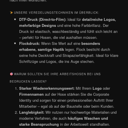
UNSERE VEREDELUNGSTECHNIKEN IM ÜBERBLICK:
DTF-Druck (Direct-to-Film):
Ideal für
detailreiche Logos,
mehrfarbige Designs
und eine hohe Farbbrillanz. Der
Druck ist elastisch, waschbeständig und fühlt sich leicht an
– perfekt für Hosen, die viel aushalten müssen.
Flockdruck:
Wenn Sie Wert auf eine
besonders
erhabene, samtige Haptik
legen. Flock besticht durch
seine hohe Deckkraft und Strapazierfähigkeit. Ideal für klare
Schriftzüge und Logos, die ins Auge stechen.
WARUM SOLLTEN SIE IHRE ARBEITSHOSEN BEI UNS
BEDRUCKEN LASSEN?
Starker Wiedererkennungswert:
Mit Ihrem
Logo
oder
Firmennamen
auf der Hose stärken Sie die Corporate
Identity und sorgen für einen professionellen Auftritt Ihrer
Mitarbeiter – egal ob auf der Baustelle oder beim Kunden.
Langlebigkeit:
Wir nutzen nur hochwertige Materialien und
moderne Verfahren, die auch
häufiges Waschen und
starke Beanspruchung
in der Arbeitswelt standhalten.