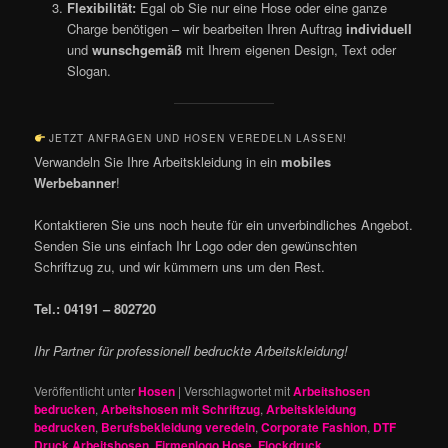
Flexibilität:
Egal ob Sie nur eine Hose oder eine ganze
Charge benötigen – wir bearbeiten Ihren Auftrag
individuell
und
wunschgemäß
mit Ihrem eigenen Design, Text oder
Slogan.
JETZT ANFRAGEN UND HOSEN VEREDELN LASSEN!
Verwandeln Sie Ihre Arbeitskleidung in ein
mobiles
Werbebanner
!
Kontaktieren Sie uns noch heute für ein unverbindliches Angebot.
Senden Sie uns einfach Ihr Logo oder den gewünschten
Schriftzug zu, und wir kümmern uns um den Rest.
Tel.: 04191 – 802720
Ihr Partner für professionell bedruckte Arbeitskleidung!
Veröffentlicht unter
Hosen
|
Verschlagwortet mit
Arbeitshosen
bedrucken
,
Arbeitshosen mit Schriftzug
,
Arbeitskleidung
bedrucken
,
Berufsbekleidung veredeln
,
Corporate Fashion
,
DTF
Druck Arbeitshosen
,
Firmenlogo Hose
,
Flockdruck