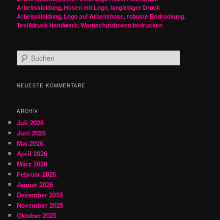
Arbeitskleidung
,
Hosen mit Logo
,
langlebiger Druck
Arbeitskleidung
,
Logo auf Arbeitshose
,
robuste Bedruckung
,
Textildruck Handwerk
,
Warnschutzhosen bedrucken
S
u
c
h
NEUESTE KOMMENTARE
e
n
ARCHIV
Juli 2026
Juni 2026
Mai 2026
April 2026
März 2026
Februar 2026
Januar 2026
Dezember 2025
November 2025
Oktober 2025