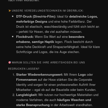
UNSERE VEREDELUNGSTECHNIKEN IM ÜBERBLICK:
DTF-Druck (Direct-to-Film):
Ideal für
detailreiche Logos,
mehrfarbige Designs
und eine hohe Farbbrillanz. Der
Druck ist elastisch, waschbeständig und fühlt sich leicht an
– perfekt für Hosen, die viel aushalten müssen.
Flockdruck:
Wenn Sie Wert auf eine
besonders
erhabene, samtige Haptik
legen. Flock besticht durch
seine hohe Deckkraft und Strapazierfähigkeit. Ideal für klare
Schriftzüge und Logos, die ins Auge stechen.
WARUM SOLLTEN SIE IHRE ARBEITSHOSEN BEI UNS
BEDRUCKEN LASSEN?
Starker Wiedererkennungswert:
Mit Ihrem
Logo
oder
Firmennamen
auf der Hose stärken Sie die Corporate
Identity und sorgen für einen professionellen Auftritt Ihrer
Mitarbeiter – egal ob auf der Baustelle oder beim Kunden.
Langlebigkeit:
Wir nutzen nur hochwertige Materialien und
moderne Verfahren, die auch
häufiges Waschen und
starke Beanspruchung
in der Arbeitswelt standhalten.