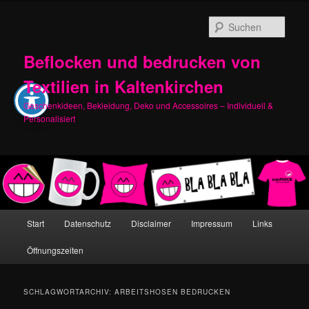
Zum
Zum
primären
sekundären
Such
Inhalt
Inhalt
springen
springen
Beflocken und bedrucken von
Textilien in Kaltenkirchen
Geschenkideen, Bekleidung, Deko und Accessoires – Individuell &
Personalisiert
Hauptmenü
Start
Datenschutz
Disclaimer
Impressum
Links
Öffnungszeiten
SCHLAGWORTARCHIV:
ARBEITSHOSEN BEDRUCKEN