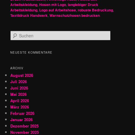
Arbeitskleidung
,
Hosen mit Logo
,
langlebiger Druck
Arbeitskleidung
,
Logo auf Arbeitshose
,
robuste Bedruckung
,
Textildruck Handwerk
,
Warnschutzhosen bedrucken
S
u
c
h
NEUESTE KOMMENTARE
e
n
ARCHIV
August 2026
Juli 2026
Juni 2026
Mai 2026
April 2026
März 2026
Februar 2026
Januar 2026
Dezember 2025
November 2025