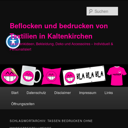
Zum
Zum
primären
sekundären
Such
Inhalt
Inhalt
springen
springen
Beflocken und bedrucken von
Textilien in Kaltenkirchen
Geschenkideen, Bekleidung, Deko und Accessoires – Individuell &
Personalisiert
Hauptmenü
Start
Datenschutz
Disclaimer
Impressum
Links
Öffnungszeiten
SCHLAGWORTARCHIV:
TASSEN BEDRUCKEN OHNE