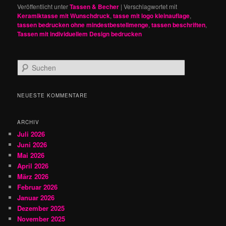
Veröffentlicht unter
Tassen & Becher
|
Verschlagwortet mit
Keramiktasse mit Wunschdruck
,
tasse mit logo kleinauflage
,
tassen bedrucken ohne mindestbestellmenge
,
tassen beschriften
,
Tassen mit individuellem Design bedrucken
S
u
c
h
NEUESTE KOMMENTARE
e
n
ARCHIV
Juli 2026
Juni 2026
Mai 2026
April 2026
März 2026
Februar 2026
Januar 2026
Dezember 2025
November 2025