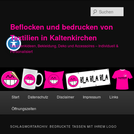
Zum
Zum
primären
sekundären
Such
Inhalt
Inhalt
springen
springen
Beflocken und bedrucken von
Textilien in Kaltenkirchen
Geschenkideen, Bekleidung, Deko und Accessoires – Individuell &
Personalisiert
Hauptmenü
Start
Datenschutz
Disclaimer
Impressum
Links
Öffnungszeiten
SCHLAGWORTARCHIV:
BEDRUCKTE TASSEN MIT IHREM LOGO