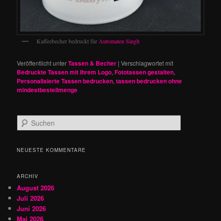
Kaffeebecher bedruckt für
Automaten Singh
Veröffentlicht unter
Tassen & Becher
|
Verschlagwortet mit
Bedruckte Tassen mit Ihrem Logo
,
Fototassen gestalten
,
Personalisierte Tassen bedrucken
,
tassen bedrucken ohne
mindestbestellmenge
S
u
c
h
NEUESTE KOMMENTARE
e
n
ARCHIV
August 2026
Juli 2026
Juni 2026
Mai 2026