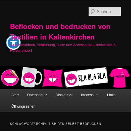
Zum
Zum
primären
sekundären
Such
Inhalt
Inhalt
springen
springen
Beflocken und bedrucken von
Textilien in Kaltenkirchen
Geschenkideen, Bekleidung, Deko und Accessoires – Individuell &
Personalisiert
Hauptmenü
Start
Datenschutz
Disclaimer
Impressum
Links
Öffnungszeiten
SCHLAGWORTARCHIV:
T SHIRTS SELBST BEDRUCKEN