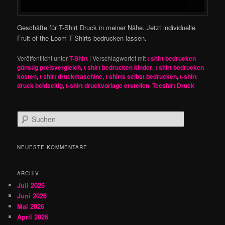
Geschäfte für T-Shirt Druck in meiner Nähe. Jetzt individuelle
Fruit of the Loom T-Shirts bedrucken lassen.
Veröffentlicht unter
T-Shirt
|
Verschlagwortet mit
t shirt bedrucken
günstig preisvergleich
,
t shirt bedrucken kinder
,
t shirt bedrucken
kosten
,
t shirt druckmaschine
,
t shirts selbst bedrucken
,
t-shirt
druck beidseitig
,
t-shirt druckvorlage erstellen
,
Teeshirt Druck
S
u
c
h
NEUESTE KOMMENTARE
e
n
ARCHIV
Juli 2026
Juni 2026
Mai 2026
April 2026