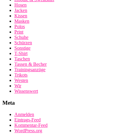
Hosen
Jacken
Kissen
Masken
Polos
Print
Schuhe
Schürzen
Sonstige
T-Shirt
Taschen
Tassen & Becher
Trainingsanzüge
Trikots
Westen
Wir
Wissenswert
Meta
Anmelden
Eintrags-Feed
Kommentar-Feed
WordPress.org