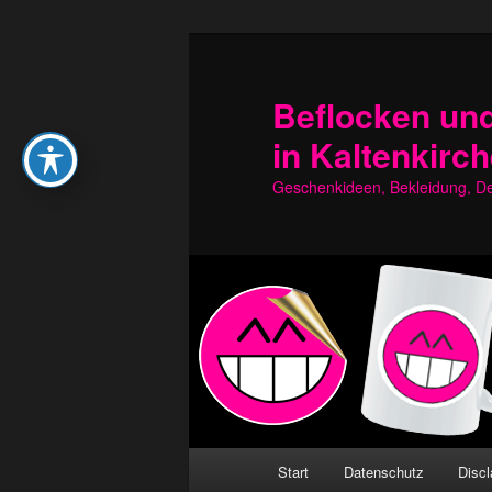
Zum
Zum
primären
sekundären
Inhalt
Inhalt
Beflocken und
springen
springen
in Kaltenkirc
Geschenkideen, Bekleidung, Dek
Hauptmenü
Start
Datenschutz
Discl