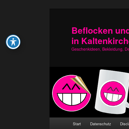
Zum
Zum
primären
sekundären
Inhalt
Inhalt
Beflocken und
springen
springen
in Kaltenkirc
Geschenkideen, Bekleidung, Dek
Hauptmenü
Start
Datenschutz
Discl