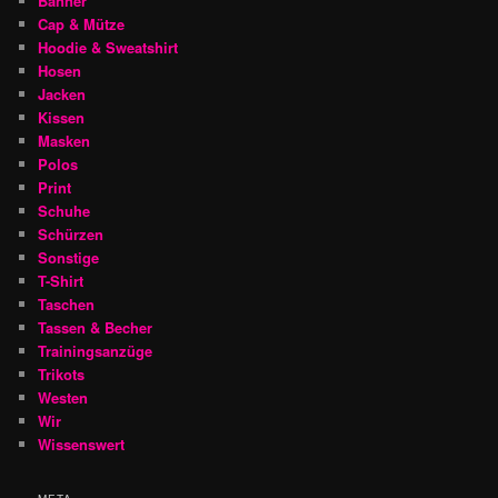
Banner
Cap & Mütze
Hoodie & Sweatshirt
Hosen
Jacken
Kissen
Masken
Polos
Print
Schuhe
Schürzen
Sonstige
T-Shirt
Taschen
Tassen & Becher
Trainingsanzüge
Trikots
Westen
Wir
Wissenswert