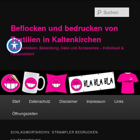
Zum
Zum
primären
sekundären
Such
Inhalt
Inhalt
springen
springen
Beflocken und bedrucken von
Textilien in Kaltenkirchen
Geschenkideen, Bekleidung, Deko und Accessoires – Individuell &
Personalisiert
Hauptmenü
Start
Datenschutz
Disclaimer
Impressum
Links
Öffnungszeiten
SCHLAGWORTARCHIV:
STRAMPLER BEDRUCKEN