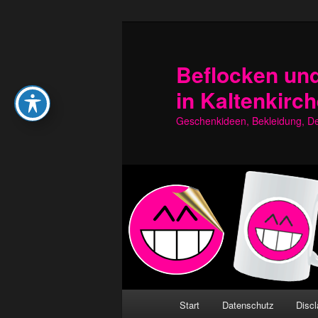
Zum
Zum
primären
sekundären
Inhalt
Inhalt
Beflocken und
springen
springen
in Kaltenkirc
Geschenkideen, Bekleidung, Dek
Hauptmenü
Start
Datenschutz
Discl