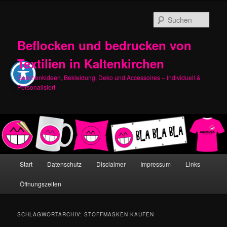
Zum
Zum
primären
sekundären
Such
Inhalt
Inhalt
springen
springen
Beflocken und bedrucken von
Textilien in Kaltenkirchen
Geschenkideen, Bekleidung, Deko und Accessoires – Individuell &
Personalisiert
Hauptmenü
Start
Datenschutz
Disclaimer
Impressum
Links
Öffnungszeiten
SCHLAGWORTARCHIV:
STOFFMASKEN KAUFEN