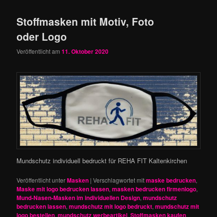
Stoffmasken mit Motiv, Foto
oder Logo
Veröffentlicht am
11. Oktober 2020
Mundschutz individuell bedruckt für REHA FIT Kaltenkirchen
Veröffentlicht unter
Masken
|
Verschlagwortet mit
maske bedrucken
,
Maske mit logo bedrucken lassen
,
masken bedrucken firmenlogo
,
Mund-Nasen-Masken im individuellen Design
,
mundschutz
bedrucken lassen
,
mundschutz mit logo bedruckt
,
mundschutz mit
logo bestellen
,
mundschutz werbeartikel
,
Stoffmasken kaufen