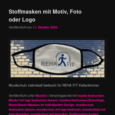
Stoffmasken mit Motiv, Foto
oder Logo
Veröffentlicht am
11. Oktober 2020
Mundschutz individuell bedruckt für REHA FIT Kaltenkirchen
Veröffentlicht unter
Masken
|
Verschlagwortet mit
maske bedrucken
,
Maske mit logo bedrucken lassen
,
masken bedrucken firmenlogo
,
Mund-Nasen-Masken im individuellen Design
,
mundschutz
bedrucken lassen
,
mundschutz mit logo bedruckt
,
mundschutz mit
logo bestellen
,
mundschutz werbeartikel
,
Stoffmasken kaufen