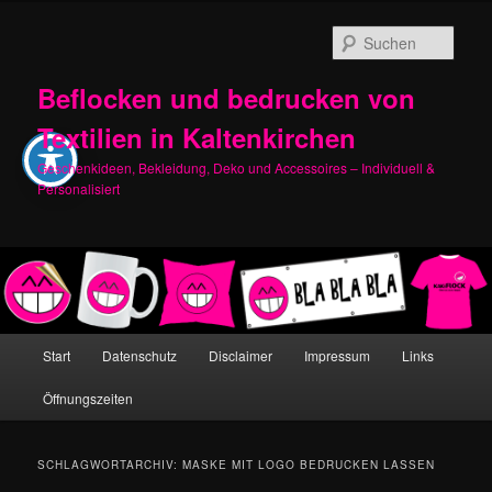
Zum
Zum
primären
sekundären
Such
Inhalt
Inhalt
springen
springen
Beflocken und bedrucken von
Textilien in Kaltenkirchen
Geschenkideen, Bekleidung, Deko und Accessoires – Individuell &
Personalisiert
Hauptmenü
Start
Datenschutz
Disclaimer
Impressum
Links
Öffnungszeiten
SCHLAGWORTARCHIV:
MASKE MIT LOGO BEDRUCKEN LASSEN