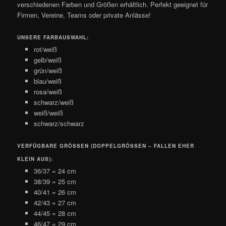
verschiedenen Farben und Größen erhältlich. Perfekt geeignet für
Firmen, Vereine, Teams oder private Anlässe!
UNSERE FARBAUSWAHL:
rot/weiß
gelb/weiß
grün/weiß
blau/weiß
rosa/weiß
schwarz/weiß
weiß/weiß
schwarz/schwarz
VERFÜGBARE GRÖSSEN (DOPPELGRÖSSEN – FALLEN EHER KL
EIN AUS):
36/37 = 24 cm
38/39 = 25 cm
40/41 = 26 cm
42/43 = 27 cm
44/45 = 28 cm
46/47 = 29 cm