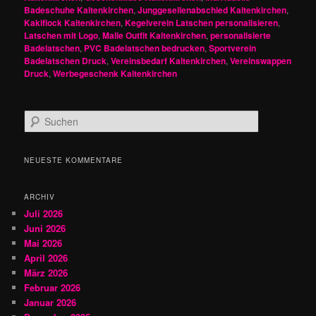
Badeschuhe Kaltenkirchen
,
Junggesellenabschied Kaltenkirchen
,
Kakiflock Kaltenkirchen
,
Kegelverein Latschen personalisieren
,
Latschen mit Logo
,
Malle Outfit Kaltenkirchen
,
personalisierte
Badelatschen
,
PVC Badelatschen bedrucken
,
Sportverein
Badelatschen Druck
,
Vereinsbedarf Kaltenkirchen
,
Vereinswappen
Druck
,
Werbegeschenk Kaltenkirchen
S
u
c
h
NEUESTE KOMMENTARE
e
n
ARCHIV
Juli 2026
Juni 2026
Mai 2026
April 2026
März 2026
Februar 2026
Januar 2026