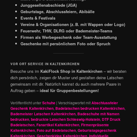
Junggesellenabschiede (JGA)
Geburtstage, Abschlussfeiern, Abibälle
Events & Festivals
Vereine & Organisationen (z. B. mit Wappen oder Logo)
Feuerwehr, THW, DLRG oder Bademeister-Teams
Firmen als Werbegeschenk oder Team-Ausstattung
Geschenke mit persönlichem Foto oder Spruch
VOR ORT SERVICE IN KALTENKIRCHEN
Besuche uns im
KakiFlock Shop in Kaltenkirchen
– wir beraten
dich persönlich, zeigen dir Muster und gestalten deine Latschen
gemeinsam mit dir. Natürlich kannst du auch mehrere Paare in
Auftrag geben –
ideal für Gruppenbestellungen!
Veröffentlicht unter
Schuhe
|
Verschlagwortet mit
Abschlussfeier
Geschenk Kaltenkirchen
,
Badelatschen bedrucken Kaltenkirchen
,
Bademeister Latschen Kaltenkirchen
,
Badeschuhe mit Namen
bedrucken
,
bedruckte Latschen Schleswig-Holstein
,
DTF Druck
Badelatschen
,
Fanartikel Kaltenkirchen
,
Firmenpräsente
Kaltenkirchen
,
Foto auf Badelatschen
,
Geburtstagsgeschenk
Kaltenkirchen
,
Geschenkidee Kaltenkirchen
,
individuelle