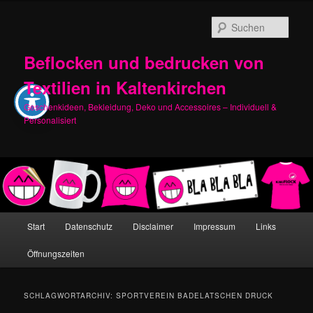
Zum
Zum
primären
sekundären
Such
Inhalt
Inhalt
springen
springen
Beflocken und bedrucken von
Textilien in Kaltenkirchen
Geschenkideen, Bekleidung, Deko und Accessoires – Individuell &
Personalisiert
Hauptmenü
Start
Datenschutz
Disclaimer
Impressum
Links
Öffnungszeiten
SCHLAGWORTARCHIV:
SPORTVEREIN BADELATSCHEN DRUCK