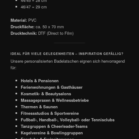
44/45 = 28 cm
46/47 = 29 cm
Material:
PVC
Druckfläche:
ca. 50 x 70 mm
Drucktechnik:
DTF (Direct to Film)
IDEAL FÜR VIELE GELEGENHEITEN – INSPIRATION GEFÄLLIG?
Unsere personalisierten Badelatschen eignen sich hervorragend
für:
Hotels & Pensionen
Ferienwohnungen & Gasthäuser
Kosmetik- & Beautysalons
Massagepraxen & Wellnessbetriebe
Thermen & Saunen
Fitnessstudios & Sportvereine
Fußball-, Handball-, Volleyball- oder Tennisclubs
Tanzgruppen & Cheerleader-Teams
Kegelvereine & Bowlinggruppen