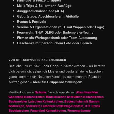
Fanclubs & Freizeitgruppen
Malle-Trips & Ballermann-Ausflüge
Junggesellenabschiede (JGA)
Geburtstage, Abschlussfeiern, Abibälle
Events & Festivals
Vereine & Organisationen (z. B. mit Wappen oder Logo)
Feuerwehr, THW, DLRG oder Bademeister-Teams
Firmen als Werbegeschenk oder Team-Ausstattung
Geschenke mit persönlichem Foto oder Spruch
VOR ORT SERVICE IN KALTENKIRCHEN
Besuche uns im
KakiFlock Shop in Kaltenkirchen
– wir beraten
dich persönlich, zeigen dir Muster und gestalten deine Latschen
gemeinsam mit dir. Natürlich kannst du auch mehrere Paare in
Auftrag geben –
ideal für Gruppenbestellungen!
Veröffentlicht unter
Schuhe
|
Verschlagwortet mit
Abschlussfeier
Geschenk Kaltenkirchen
,
Badelatschen bedrucken Kaltenkirchen
,
Bademeister Latschen Kaltenkirchen
,
Badeschuhe mit Namen
bedrucken
,
bedruckte Latschen Schleswig-Holstein
,
DTF Druck
Badelatschen
,
Fanartikel Kaltenkirchen
,
Firmenpräsente