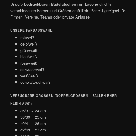
Unsere
bedruckbaren Badelatschen mit Lasche
sind in
verschiedenen Farben und Größen erhältlich. Perfekt geeignet für
Firmen, Vereine, Teams oder private Anlässe!
UNSERE FARBAUSWAHL:
rot/weiß
gelb/weiß
grün/weiß
blau/weiß
rosa/weiß
schwarz/weiß
weiß/weiß
schwarz/schwarz
VERFÜGBARE GRÖSSEN (DOPPELGRÖSSEN – FALLEN EHER KL
EIN AUS):
36/37 = 24 cm
38/39 = 25 cm
40/41 = 26 cm
42/43 = 27 cm