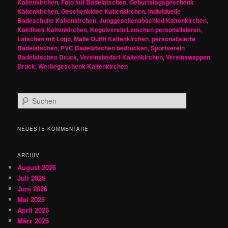
Kaltenkirchen
,
Foto auf Badelatschen
,
Geburtstagsgeschenk
Kaltenkirchen
,
Geschenkidee Kaltenkirchen
,
individuelle
Badeschuhe Kaltenkirchen
,
Junggesellenabschied Kaltenkirchen
,
Kakiflock Kaltenkirchen
,
Kegelverein Latschen personalisieren
,
Latschen mit Logo
,
Malle Outfit Kaltenkirchen
,
personalisierte
Badelatschen
,
PVC Badelatschen bedrucken
,
Sportverein
Badelatschen Druck
,
Vereinsbedarf Kaltenkirchen
,
Vereinswappen
Druck
,
Werbegeschenk Kaltenkirchen
S
u
c
h
NEUESTE KOMMENTARE
e
n
ARCHIV
August 2026
Juli 2026
Juni 2026
Mai 2026
April 2026
März 2026