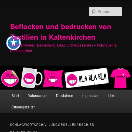
Zum
Zum
primären
sekundären
Such
Inhalt
Inhalt
springen
springen
Beflocken und bedrucken von
Textilien in Kaltenkirchen
Geschenkideen, Bekleidung, Deko und Accessoires – Individuell &
Personalisiert
Hauptmenü
Start
Datenschutz
Disclaimer
Impressum
Links
Öffnungszeiten
SCHLAGWORTARCHIV:
JUNGGESELLENABSCHIED