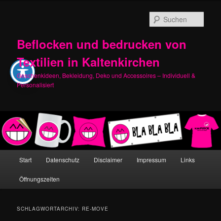
Zum
Zum
primären
sekundären
Such
Inhalt
Inhalt
springen
springen
Beflocken und bedrucken von
Textilien in Kaltenkirchen
Geschenkideen, Bekleidung, Deko und Accessoires – Individuell &
Personalisiert
Hauptmenü
Start
Datenschutz
Disclaimer
Impressum
Links
Öffnungszeiten
SCHLAGWORTARCHIV:
RE-MOVE