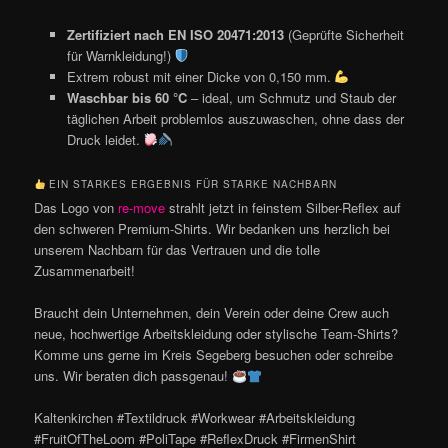
Zertifiziert nach EN ISO 20471:2013
(Geprüfte Sicherheit
für Warnkleidung!)
Extrem robust mit einer Dicke von 0,150 mm.
Waschbar bis 60 °C
– ideal, um Schmutz und Staub der
täglichen Arbeit problemlos auszuwaschen, ohne dass der
Druck leidet.
EIN STARKES ERGEBNIS FÜR STARKE NACHBARN
Das Logo von
re-move
strahlt jetzt in feinstem Silber-Reflex auf
den schweren Premium-Shirts. Wir bedanken uns herzlich bei
unserem Nachbarn für das Vertrauen und die tolle
Zusammenarbeit!
Braucht dein Unternehmen, dein Verein oder deine Crew auch
neue, hochwertige Arbeitskleidung oder stylische Team-Shirts?
Komme uns gerne im Kreis Segeberg besuchen oder schreibe
uns. Wir beraten dich passgenau!
Kaltenkirchen #Textildruck #Workwear #Arbeitskleidung
#FruitOfTheLoom #PoliTape #ReflexDruck #FirmenShirt