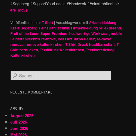
#Segeberg #SupportYourLocals #Handwerk #Feinstrahltechnik
#re_move
Veröffentlicht unter
T-Shirt
|
Verschlagwortet mit
Arbeitskleidung
Kreis Segeberg
,
Feinstrahltechnik
,
Firmenkleidung reflektierend
,
Fruit of the Loom Super Premium
,
hochwertige Workwear
,
mobile
Feinstrahltechnik re-move
,
Poli Flex Turbo Reflex
,
re-move
,
remove
,
remove kaltenkirchen
,
T Shirt Druck Nachbarschaft
,
T-
Shirt bedrucken
,
Textildruck Kaltenkirchen
,
Textilveredelung
Kaltenkirchen
S
u
c
h
NEUESTE KOMMENTARE
e
n
ARCHIV
August 2026
Juli 2026
Juni 2026
Mai 2026