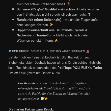
auch bei schweißtreibender Arbeit.
Schwere 205 g/m² Qualität
– ein echtes Arbeitstier unter
den T-Shirts, das nicht so schnell schlappmacht.
Rundstrick (ohne Seitennaht)
– maximaler Tragekomfort
ohne lästiges Kratzen.
Rippstrickausschnitt aus Baumwolle/Lycra® &
Nackenband Ton-in-Ton
– bleibt auch nach vielen
Wäschen perfekt in Form.
DER DRUCK: SICHERHEIT, DIE INS AUGE SPRINGT!
Bei der mobilen Feinstrahltechnik ist Sichtbarkeit oft auch
Sicherheitsfaktor. Deshalb haben wir uns für ein echtes Highlight
beim Textildruck entschieden: die
Poli-Tape POLI-FLEX® Turbo
Reflex
Folie (Premium Reflex 4873).
Das Besondere:
Diese silberfarbene Transferfolie ist
retroreflektierend
! Sobald Licht darauf fällt, wirft sie
es zurück. Perfekt für den Einsatz auf Baustellen oder
im Außendienst.
Die harten Fakten zum Druck: