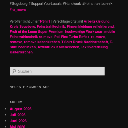
#Segeberg #SupportYourLocals #Handwerk #Feinstrahltechnik
#re_move
Veröffentlicht unter
T-Shirt
|
Verschlagwortet mit
Arbeitskleidung
Kreis Segeberg
,
Feinstrahltechnik
,
Firmenkleidung reflektierend
,
Fruit of the Loom Super Premium
,
hochwertige Workwear
,
mobile
Feinstrahltechnik re-move
,
Poli Flex Turbo Reflex
,
re-move
,
remove
,
remove kaltenkirchen
,
T Shirt Druck Nachbarschaft
,
T-
Shirt bedrucken
,
Textildruck Kaltenkirchen
,
Textilveredelung
Kaltenkirchen
S
u
c
h
NEUESTE KOMMENTARE
e
n
ARCHIV
August 2026
Juli 2026
Juni 2026
Mai 2026