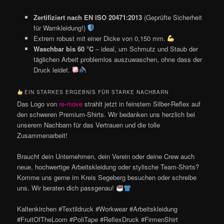
Zertifiziert nach EN ISO 20471:2013
(Geprüfte Sicherheit
für Warnkleidung!)
Extrem robust mit einer Dicke von 0,150 mm.
Waschbar bis 60 °C
– ideal, um Schmutz und Staub der
täglichen Arbeit problemlos auszuwaschen, ohne dass der
Druck leidet.
EIN STARKES ERGEBNIS FÜR STARKE NACHBARN
Das Logo von
re-move
strahlt jetzt in feinstem Silber-Reflex auf
den schweren Premium-Shirts. Wir bedanken uns herzlich bei
unserem Nachbarn für das Vertrauen und die tolle
Zusammenarbeit!
Braucht dein Unternehmen, dein Verein oder deine Crew auch
neue, hochwertige Arbeitskleidung oder stylische Team-Shirts?
Komme uns gerne im Kreis Segeberg besuchen oder schreibe
uns. Wir beraten dich passgenau!
Kaltenkirchen #Textildruck #Workwear #Arbeitskleidung
#FruitOfTheLoom #PoliTape #ReflexDruck #FirmenShirt