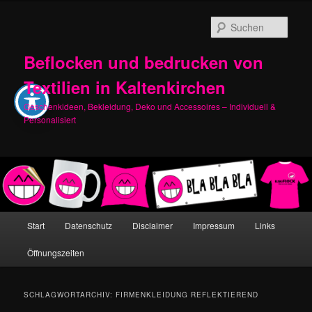
Zum
Zum
primären
sekundären
Such
Inhalt
Inhalt
springen
springen
Beflocken und bedrucken von
Textilien in Kaltenkirchen
Geschenkideen, Bekleidung, Deko und Accessoires – Individuell &
Personalisiert
Hauptmenü
Start
Datenschutz
Disclaimer
Impressum
Links
Öffnungszeiten
SCHLAGWORTARCHIV:
FIRMENKLEIDUNG REFLEKTIEREND