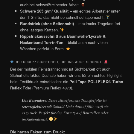
auch bei schweißtreibender Arbeit.
Schwere 205 g/m² Qualität
– ein echtes Arbeitstier unter
den T-Shirts, das nicht so schnell schlappmacht.
Rundstrick (ohne Seitennaht)
– maximaler Tragekomfort
ohne lästiges Kratzen.
Rippstrickausschnitt aus Baumwolle/Lycra® &
Nackenband Ton-in-Ton
– bleibt auch nach vielen
Wäschen perfekt in Form.
DER DRUCK: SICHERHEIT, DIE INS AUGE SPRINGT!
Bei der mobilen Feinstrahltechnik ist Sichtbarkeit oft auch
Sicherheitsfaktor. Deshalb haben wir uns für ein echtes Highlight
beim Textildruck entschieden: die
Poli-Tape POLI-FLEX® Turbo
Reflex
Folie (Premium Reflex 4873).
Das Besondere:
Diese silberfarbene Transferfolie ist
retroreflektierend
! Sobald Licht darauf fällt, wirft sie
es zurück. Perfekt für den Einsatz auf Baustellen oder
im Außendienst.
Die harten Fakten zum Druck: