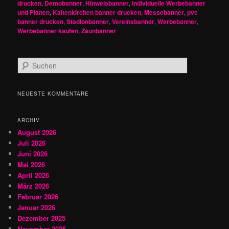
drucken
,
Demobanner
,
Hinweisbanner
,
individuelle Werbebanner
und Planen
,
Kaltenkirchen banner drucken
,
Messebanner
,
pvc
banner drucken
,
Stadionbanner
,
Vereinsbanner
,
Werbebanner
,
Werbebanner kaufen
,
Zaunbanner
S
u
c
h
NEUESTE KOMMENTARE
e
n
ARCHIV
August 2026
Juli 2026
Juni 2026
Mai 2026
April 2026
März 2026
Februar 2026
Januar 2026
Dezember 2025
November 2025