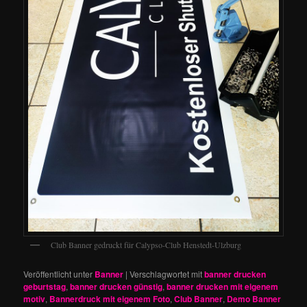
Club Banner gedruckt für Calypso-Club Henstedt-Ulzburg
Veröffentlicht unter
Banner
|
Verschlagwortet mit
banner drucken
geburtstag
,
banner drucken günstig
,
banner drucken mit eigenem
motiv
,
Bannerdruck mit eigenem Foto
,
Club Banner
,
Demo Banner