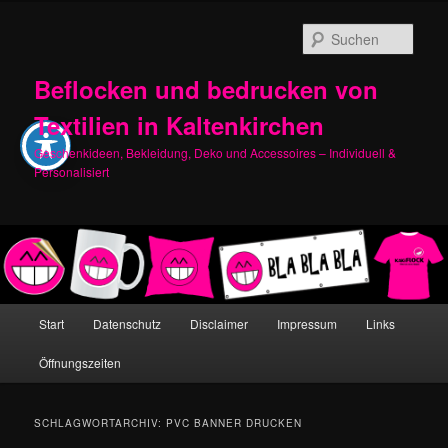
Zum
Zum
primären
sekundären
Such
Inhalt
Inhalt
springen
springen
Beflocken und bedrucken von
Textilien in Kaltenkirchen
Geschenkideen, Bekleidung, Deko und Accessoires – Individuell &
Personalisiert
Hauptmenü
Start
Datenschutz
Disclaimer
Impressum
Links
Öffnungszeiten
SCHLAGWORTARCHIV:
PVC BANNER DRUCKEN