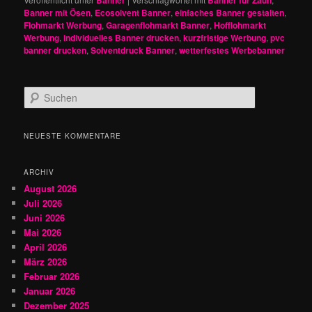
Banner
Banner für Zaun
Banner mit Ösen
,
Ecosolvent Banner
,
einfaches Banner gestalten
,
Flohmarkt Werbung
,
Garagenflohmarkt Banner
,
Hofflohmarkt
Werbung
,
individuelles Banner drucken
,
kurzfristige Werbung
,
pvc
banner drucken
,
Solventdruck Banner
,
wetterfestes Werbebanner
S
u
c
h
NEUESTE KOMMENTARE
e
n
ARCHIV
August 2026
Juli 2026
Juni 2026
Mai 2026
April 2026
März 2026
Februar 2026
Januar 2026
Dezember 2025