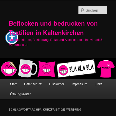
Zum
Zum
primären
sekundären
Such
Inhalt
Inhalt
springen
springen
Beflocken und bedrucken von
Textilien in Kaltenkirchen
Geschenkideen, Bekleidung, Deko und Accessoires – Individuell &
Personalisiert
Hauptmenü
Start
Datenschutz
Disclaimer
Impressum
Links
Öffnungszeiten
SCHLAGWORTARCHIV:
KURZFRISTIGE WERBUNG