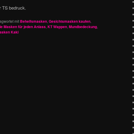
r TS bedruck.
agwortet mit
Behelfsmasken
,
Gesichtsmasken kaufen
,
ie Masken für jeden Anlass
,
KT Wappen
,
Mundbedeckung
,
asken Kaki