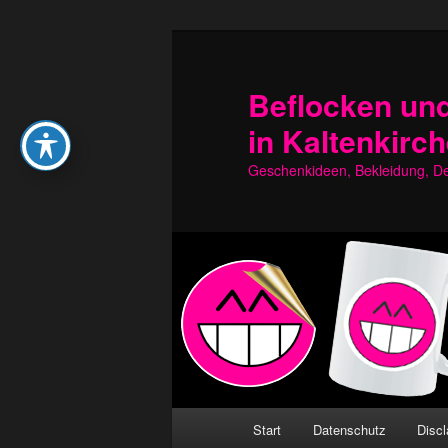
Zum
Zum
primären
sekundären
Inhalt
Inhalt
Beflocken und
springen
springen
in Kaltenkirc
Geschenkideen, Bekleidung, Dek
Hauptmenü
Start
Datenschutz
Discl