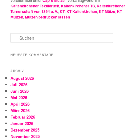
Veröffentlicht unter
Cap & Mütze
|
Verschlagwortet mit
Kaltenkirchener Textildruck
,
Kaltenkirchener TS
,
Kaltenkirchener
Turnerschaft von 1894 e. V.
,
KT
,
KT Kaltenkirchen
,
KT Mütze
,
KT
Mützen
,
Mützen bedrucken lassen
S
u
c
h
NEUESTE KOMMENTARE
e
n
ARCHIV
August 2026
Juli 2026
Juni 2026
Mai 2026
April 2026
März 2026
Februar 2026
Januar 2026
Dezember 2025
November 2025