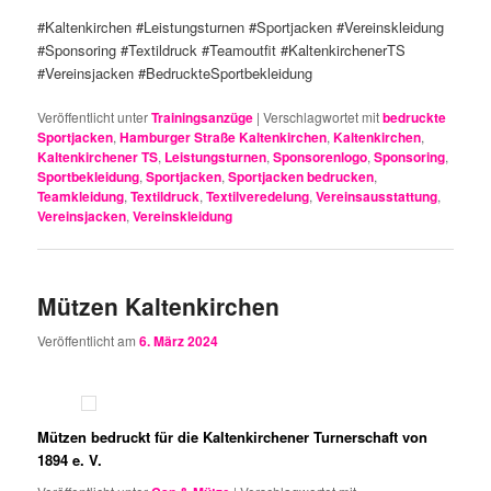
#Kaltenkirchen #Leistungsturnen #Sportjacken #Vereinskleidung
#Sponsoring #Textildruck #Teamoutfit #KaltenkirchenerTS
#Vereinsjacken #BedruckteSportbekleidung
Veröffentlicht unter
Trainingsanzüge
|
Verschlagwortet mit
bedruckte
Sportjacken
,
Hamburger Straße Kaltenkirchen
,
Kaltenkirchen
,
Kaltenkirchener TS
,
Leistungsturnen
,
Sponsorenlogo
,
Sponsoring
,
Sportbekleidung
,
Sportjacken
,
Sportjacken bedrucken
,
Teamkleidung
,
Textildruck
,
Textilveredelung
,
Vereinsausstattung
,
Vereinsjacken
,
Vereinskleidung
Mützen Kaltenkirchen
Veröffentlicht am
6. März 2024
Mützen bedruckt für die Kaltenkirchener Turnerschaft von
1894 e. V.