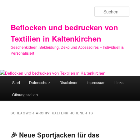
Zum
Zum
primären
sekundären
Such
Inhalt
Inhalt
springen
springen
Beflocken und bedrucken von
Textilien in Kaltenkirchen
Geschenkideen, Bekleidung, Deko und Accessoires – Individuell &
Personalisiert
Hauptmenü
Start
Datenschutz
Disclaimer
Impressum
Links
Öffnungszeiten
SCHLAGWORTARCHIV:
KALTENKIRCHENER TS
🎉 Neue Sportjacken für das