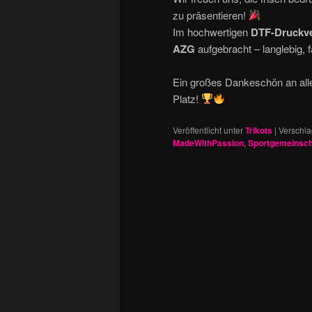
zu präsentieren!
Im hochwertigen
DTF-Druckve
AZG
aufgebracht – langlebig, f
Ein großes Dankeschön an alle
Platz!
Veröffentlicht unter
Trikots
|
Verschla
MadeWithPassion
,
Sportgemeinsch