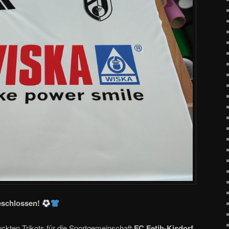
eschlossen!
ruckten Trikots für die Sportgemeinschaft
FC Fetih-Kisdorf