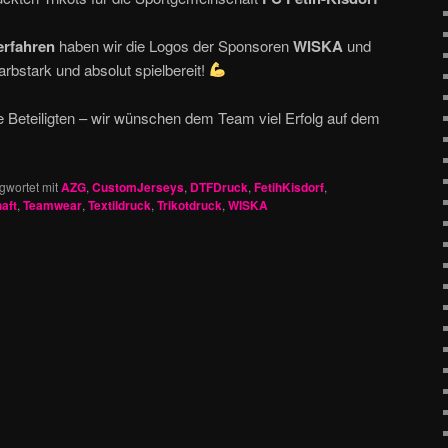
rfahren
haben wir die Logos der Sponsoren
WISKA
und
arbstark und absolut spielbereit!
 Beteiligten – wir wünschen dem Team viel Erfolg auf dem
gwortet mit
AZG
,
CustomJerseys
,
DTFDruck
,
FetihKisdorf
,
aft
,
Teamwear
,
Textildruck
,
Trikotdruck
,
WISKA