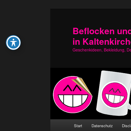
Zum
Zum
primären
sekundären
Inhalt
Inhalt
Beflocken und
springen
springen
in Kaltenkirc
Geschenkideen, Bekleidung, Dek
Hauptmenü
Start
Datenschutz
Discl