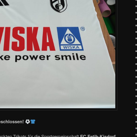
eschlossen!
ruckten Trikots für die Sportgemeinschaft
FC Fetih-Kisdorf