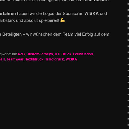
rfahren
haben wir die Logos der Sponsoren
WISKA
und
arbstark und absolut spielbereit!
 Beteiligten – wir wünschen dem Team viel Erfolg auf dem
gwortet mit
AZG
,
CustomJerseys
,
DTFDruck
,
FetihKisdorf
,
aft
,
Teamwear
,
Textildruck
,
Trikotdruck
,
WISKA