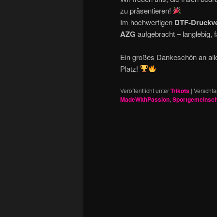
zu präsentieren!
Im hochwertigen
DTF-Druckve
AZG
aufgebracht – langlebig, f
Ein großes Dankeschön an alle
Platz!
Veröffentlicht unter
Trikots
|
Verschla
MadeWithPassion
,
Sportgemeinsch