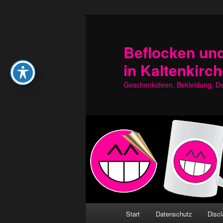
Zum
Zum
primären
sekundären
Inhalt
Inhalt
Beflocken und
springen
springen
in Kaltenkirc
Geschenkideen, Bekleidung, Dek
Hauptmenü
Start
Datenschutz
Discl