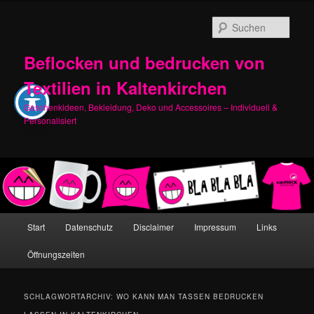
Zum
Zum
primären
sekundären
Such
Inhalt
Inhalt
springen
springen
Beflocken und bedrucken von
Textilien in Kaltenkirchen
Geschenkideen, Bekleidung, Deko und Accessoires – Individuell &
Personalisiert
Hauptmenü
Start
Datenschutz
Disclaimer
Impressum
Links
Öffnungszeiten
SCHLAGWORTARCHIV:
WO KANN MAN TASSEN BEDRUCKEN