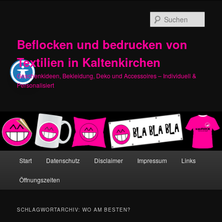
Zum
Zum
primären
sekundären
Such
Inhalt
Inhalt
springen
springen
Beflocken und bedrucken von
Textilien in Kaltenkirchen
Geschenkideen, Bekleidung, Deko und Accessoires – Individuell &
Personalisiert
Hauptmenü
Start
Datenschutz
Disclaimer
Impressum
Links
Öffnungszeiten
SCHLAGWORTARCHIV:
WO AM BESTEN?