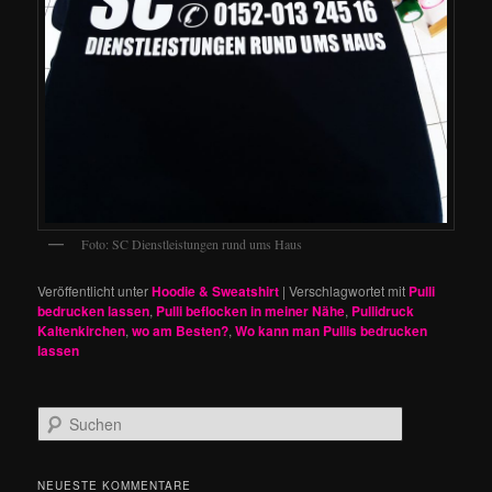
Foto: SC Dienstleistungen rund ums Haus
Veröffentlicht unter
Hoodie & Sweatshirt
|
Verschlagwortet mit
Pulli
bedrucken lassen
,
Pulli beflocken in meiner Nähe
,
Pullidruck
Kaltenkirchen
,
wo am Besten?
,
Wo kann man Pullis bedrucken
lassen
S
u
c
h
NEUESTE KOMMENTARE