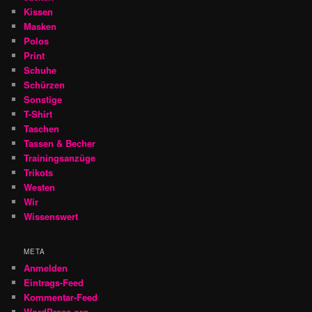
Kissen
Masken
Polos
Print
Schuhe
Schürzen
Sonstige
T-Shirt
Taschen
Tassen & Becher
Trainingsanzüge
Trikots
Westen
Wir
Wissenswert
META
Anmelden
Eintrags-Feed
Kommentar-Feed
WordPress.org