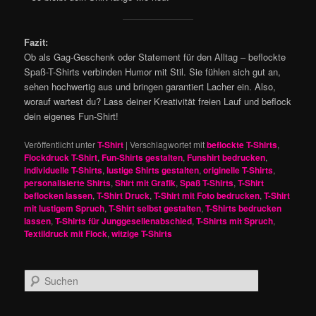
Fazit:
Ob als Gag-Geschenk oder Statement für den Alltag – beflockte
Spaß-T-Shirts verbinden Humor mit Stil. Sie fühlen sich gut an,
sehen hochwertig aus und bringen garantiert Lacher ein. Also,
worauf wartest du? Lass deiner Kreativität freien Lauf und beflock
dein eigenes Fun-Shirt!
Veröffentlicht unter
T-Shirt
|
Verschlagwortet mit
beflockte T-Shirts
,
Flockdruck T-Shirt
,
Fun-Shirts gestalten
,
Funshirt bedrucken
,
individuelle T-Shirts
,
lustige Shirts gestalten
,
originelle T-Shirts
,
personalisierte Shirts
,
Shirt mit Grafik
,
Spaß T-Shirts
,
T-Shirt
beflocken lassen
,
T-Shirt Druck
,
T-Shirt mit Foto bedrucken
,
T-Shirt
mit lustigem Spruch
,
T-Shirt selbst gestalten
,
T-Shirts bedrucken
lassen
,
T-Shirts für Junggesellenabschied
,
T-Shirts mit Spruch
,
Textildruck mit Flock
,
witzige T-Shirts
S
u
c