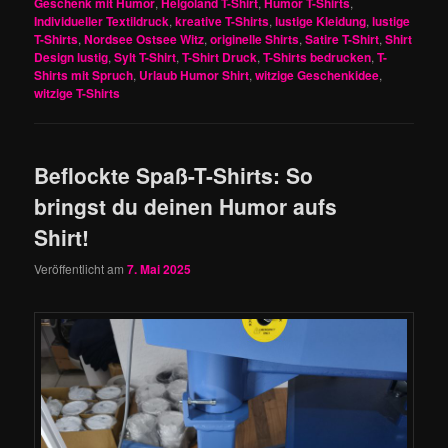
Geschenk mit Humor
,
Helgoland T-Shirt
,
Humor T-Shirts
,
Individueller Textildruck
,
kreative T-Shirts
,
lustige Kleidung
,
lustige
T-Shirts
,
Nordsee Ostsee Witz
,
originelle Shirts
,
Satire T-Shirt
,
Shirt
Design lustig
,
Sylt T-Shirt
,
T-Shirt Druck
,
T-Shirts bedrucken
,
T-
Shirts mit Spruch
,
Urlaub Humor Shirt
,
witzige Geschenkidee
,
witzige T-Shirts
Beflockte Spaß-T-Shirts: So
bringst du deinen Humor aufs
Shirt!
Veröffentlicht am
7. Mai 2025