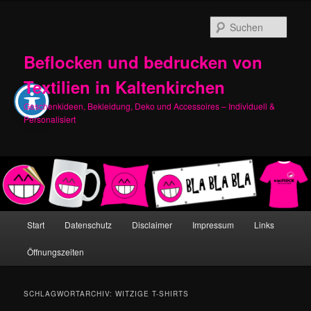
Zum
Zum
primären
sekundären
Such
Inhalt
Inhalt
springen
springen
Beflocken und bedrucken von
Textilien in Kaltenkirchen
Geschenkideen, Bekleidung, Deko und Accessoires – Individuell &
Personalisiert
Hauptmenü
Start
Datenschutz
Disclaimer
Impressum
Links
Öffnungszeiten
SCHLAGWORTARCHIV:
WITZIGE T-SHIRTS