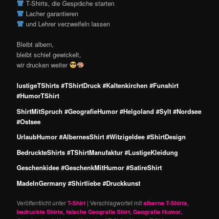
T-Shirts, die Gespräche starten
Lacher garantieren
und Lehrer verzweifeln lassen
Bleibt albern,
bleibt schief gewickelt,
wir drucken weiter
lustigeTShirts #TShirtDruck #Kaltenkirchen #Funshirt
#HumorTShirt
ShirtMitSpruch #GeografieHumor #Helgoland #Sylt #Nordsee
#Ostsee
UrlaubHumor #AlbernesShirt #WitzigeIdee #ShirtDesign
BedruckteShirts #TShirtManufaktur #LustigeKleidung
Geschenkidee #GeschenkMitHumor #SatireShirt
MadeInGermany #Shirtliebe #Druckkunst
Veröffentlicht unter
T-Shirt
|
Verschlagwortet mit
alberne T-Shirts
,
bedruckte Shirts
,
falsche Geografie Shirt
,
Geografie Humor
,