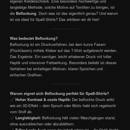
eigenen Kleiderschrank. Eine besonders hochwertige und
langlebige Methode, solche Motive auf Textilien zu bringen, ist
die
Beflockung
. Doch was ist das eigentlich genau? Und warum
ist sie ideal für Spaß-Shirts? Das erklären wir dir hier!
Was bedeutet Beflockung?
Beflockung ist ein Druckverfahren, bei dem kurze Fasern
(Flockfasern) mittels Kleber auf das T-Shirt aufgebracht werden.
Das Ergebnis: Ein samtiger, leicht erhabener Druck mit toller
Haptik und intensiver Farbwirkung. Besonders beliebt ist dieses
Verfahren bei einfarbigen Motiven, klaren Sprüchen und
einfachen Grafiken.
Warum eignet sich Beflockung perfekt für Spaß-Shirts?
Hoher Kontrast & coole Haptik:
Der beflockte Druck wirkt
wie ein 3D-Effekt – dein Spruch oder Motiv hebt sich regelrecht
vom Stoff ab.
Langlebigkeit:
Beflockung hält vielen Waschgängen stand,
ohne auszubleichen oder abzublättern.
Edler Look:
Auch wenn der Inhalt witzig ist – die Optik bleibt