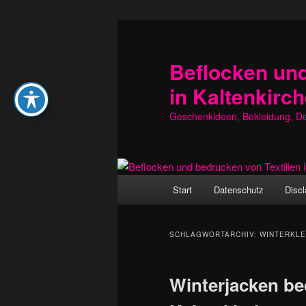
Zum
Zum
primären
sekundären
Inhalt
Inhalt
Beflocken und
springen
springen
in Kaltenkirc
Geschenkideen, Bekleidung, Dek
Hauptmenü
Start
Datenschutz
Discl
SCHLAGWORTARCHIV:
WINTERKLE
Winterjacken be