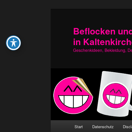
Zum
Zum
primären
sekundären
Inhalt
Inhalt
Beflocken und
springen
springen
in Kaltenkirc
Geschenkideen, Bekleidung, Dek
Hauptmenü
Start
Datenschutz
Discl