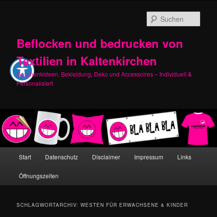
Zum
Zum
primären
sekundären
Such
Inhalt
Inhalt
springen
springen
Beflocken und bedrucken von
Textilien in Kaltenkirchen
Geschenkideen, Bekleidung, Deko und Accessoires – Individuell &
Personalisiert
Hauptmenü
Start
Datenschutz
Disclaimer
Impressum
Links
Öffnungszeiten
SCHLAGWORTARCHIV:
WESTEN FÜR ERWACHSENE & KINDER