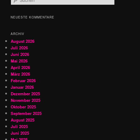
u
c
h
NEUESTE KOMMENTARE
e
n
ARCHIV
August 2026
Juli 2026
Juni 2026
Mai 2026
April 2026
März 2026
Februar 2026
Januar 2026
Dezember 2025
November 2025
Oktober 2025
September 2025
August 2025
Juli 2025
Juni 2025
Mai 2025