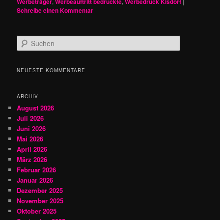
Werbeträger
,
Werbeauftritt bedruckte
,
Werbedruck Kisdorf
|
Schreibe einen Kommentar
S
u
c
h
NEUESTE KOMMENTARE
e
n
ARCHIV
August 2026
Juli 2026
Juni 2026
Mai 2026
April 2026
März 2026
Februar 2026
Januar 2026
Dezember 2025
November 2025
Oktober 2025