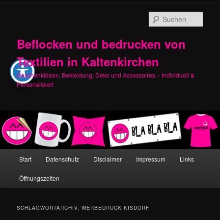
Zum
Zum
primären
sekundären
Such
Inhalt
Inhalt
springen
springen
Beflocken und bedrucken von
Textilien in Kaltenkirchen
Geschenkideen, Bekleidung, Deko und Accessoires – Individuell &
Personalisiert
Hauptmenü
Start
Datenschutz
Disclaimer
Impressum
Links
Öffnungszeiten
SCHLAGWORTARCHIV:
WERBEDRUCK KISDORF