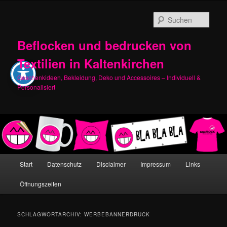
Zum
Zum
primären
sekundären
Such
Inhalt
Inhalt
springen
springen
Beflocken und bedrucken von
Textilien in Kaltenkirchen
Geschenkideen, Bekleidung, Deko und Accessoires – Individuell &
Personalisiert
Hauptmenü
Start
Datenschutz
Disclaimer
Impressum
Links
Öffnungszeiten
SCHLAGWORTARCHIV:
WERBEBANNERDRUCK