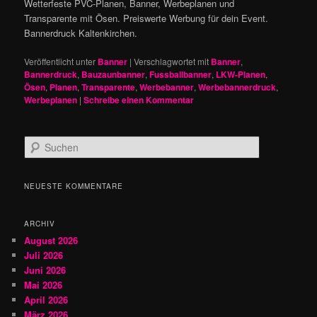
Wetterfeste PVC-Planen, Banner, Werbeplanen und
Transparente mit Ösen. Preiswerte Werbung für dein Event.
Bannerdruck Kaltenkirchen.
Veröffentlicht unter
Banner
|
Verschlagwortet mit
Banner
,
Bannerdruck
,
Bauzaunbanner
,
Fussballbanner
,
LKW-Planen
,
Ösen
,
Planen
,
Transparente
,
Werbebanner
,
Werbebannerdruck
,
Werbeplanen
|
Schreibe einen Kommentar
S
u
c
h
NEUESTE KOMMENTARE
e
n
ARCHIV
August 2026
Juli 2026
Juni 2026
Mai 2026
April 2026
März 2026