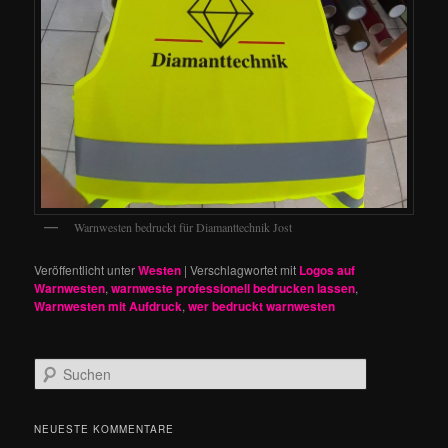
Warnwesten bedruckt für Diamanttechnik Jost
Veröffentlicht unter
Westen
|
Verschlagwortet mit
Logos auf
Warnwesten
,
warnweste professionell bedrucken lassen
,
Warnwesten mit Aufdruck
,
wer bedruckt warnwesten
S
u
c
h
NEUESTE KOMMENTARE
e