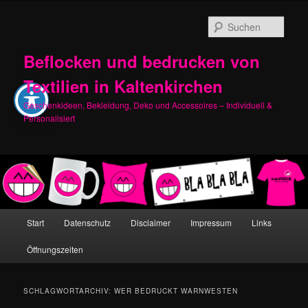
Zum
Zum
primären
sekundären
Such
Inhalt
Inhalt
springen
springen
Beflocken und bedrucken von
Textilien in Kaltenkirchen
Geschenkideen, Bekleidung, Deko und Accessoires – Individuell &
Personalisiert
Hauptmenü
Start
Datenschutz
Disclaimer
Impressum
Links
Öffnungszeiten
SCHLAGWORTARCHIV:
WER BEDRUCKT WARNWESTEN