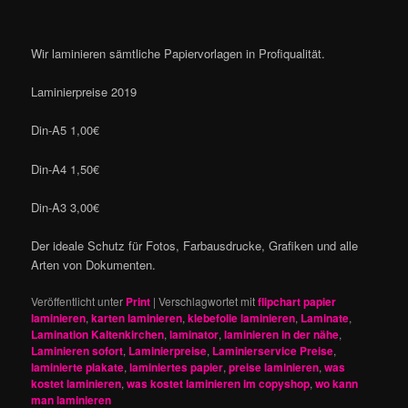
Wir laminieren sämtliche Papiervorlagen in Profiqualität.
Laminierpreise 2019
Din-A5 1,00€
Din-A4 1,50€
Din-A3 3,00€
Der ideale Schutz für Fotos, Farbausdrucke, Grafiken und alle
Arten von Dokumenten.
Veröffentlicht unter
Print
|
Verschlagwortet mit
flipchart papier
laminieren
,
karten laminieren
,
klebefolie laminieren
,
Laminate
,
Lamination Kaltenkirchen
,
laminator
,
laminieren in der nähe
,
Laminieren sofort
,
Laminierpreise
,
Laminierservice Preise
,
laminierte plakate
,
laminiertes papier
,
preise laminieren
,
was
kostet laminieren
,
was kostet laminieren im copyshop
,
wo kann
man laminieren