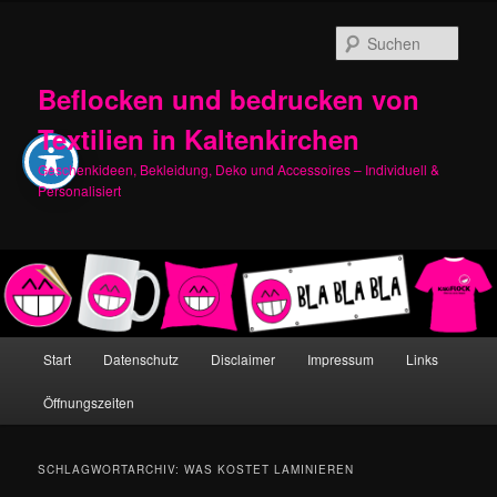
Zum
Zum
primären
sekundären
Such
Inhalt
Inhalt
springen
springen
Beflocken und bedrucken von
Textilien in Kaltenkirchen
Geschenkideen, Bekleidung, Deko und Accessoires – Individuell &
Personalisiert
Hauptmenü
Start
Datenschutz
Disclaimer
Impressum
Links
Öffnungszeiten
SCHLAGWORTARCHIV:
WAS KOSTET LAMINIEREN