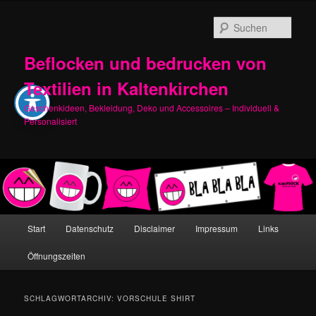
Zum
Zum
primären
sekundären
Such
Inhalt
Inhalt
springen
springen
Beflocken und bedrucken von
Textilien in Kaltenkirchen
Geschenkideen, Bekleidung, Deko und Accessoires – Individuell &
Personalisiert
Hauptmenü
Start
Datenschutz
Disclaimer
Impressum
Links
Öffnungszeiten
SCHLAGWORTARCHIV:
VORSCHULE SHIRT