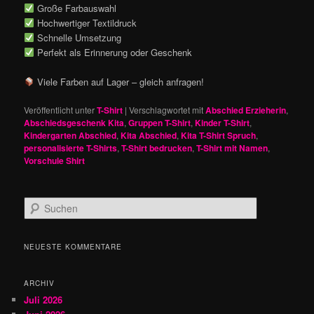
Große Farbauswahl
Hochwertiger Textildruck
Schnelle Umsetzung
Perfekt als Erinnerung oder Geschenk
Viele Farben auf Lager – gleich anfragen!
Veröffentlicht unter
T-Shirt
|
Verschlagwortet mit
Abschied Erzieherin
,
Abschiedsgeschenk Kita
,
Gruppen T-Shirt
,
Kinder T-Shirt
,
Kindergarten Abschied
,
Kita Abschied
,
Kita T-Shirt Spruch
,
personalisierte T-Shirts
,
T-Shirt bedrucken
,
T-Shirt mit Namen
,
Vorschule Shirt
S
u
c
h
NEUESTE KOMMENTARE
e
n
ARCHIV
Juli 2026