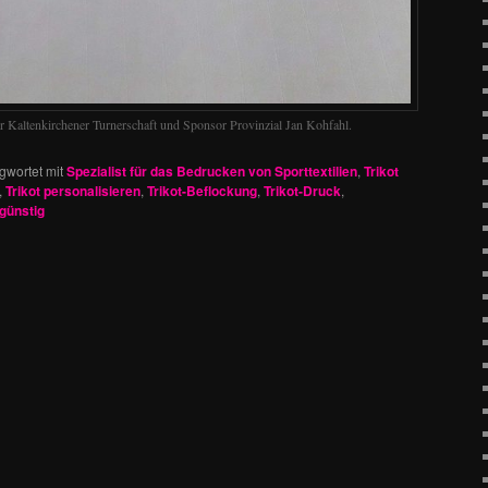
r Kaltenkirchener Turnerschaft und Sponsor Provinzial Jan Kohfahl.
gwortet mit
Spezialist für das Bedrucken von Sporttextilien
,
Trikot
,
Trikot personalisieren
,
Trikot-Beflockung
,
Trikot-Druck
,
günstig