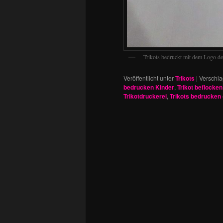
Trikots bedruckt mit dem Logo de
Veröffentlicht unter
Trikots
|
Verschla
bedrucken Kinder
,
Trikot beflocken
Trikotdruckerei
,
Trikots bedrucken 