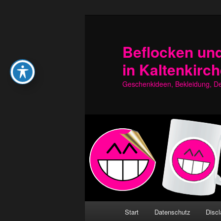
Zum
Zum
primären
sekundären
Inhalt
Inhalt
Beflocken und
springen
springen
in Kaltenkirc
Geschenkideen, Bekleidung, Dek
Hauptmenü
Start
Datenschutz
Discl