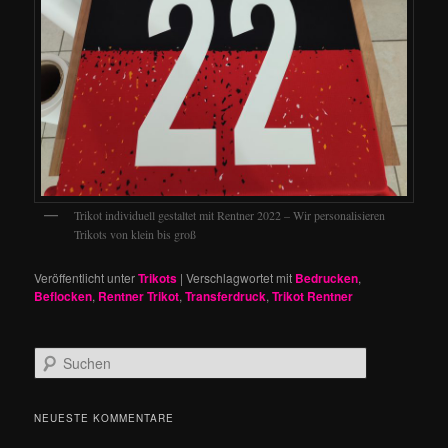
Trikot individuell gestaltet mit Rentner 2022 – Wir personalisieren
Trikots von klein bis groß
Veröffentlicht unter
Trikots
|
Verschlagwortet mit
Bedrucken
,
Beflocken
,
Rentner Trikot
,
Transferdruck
,
Trikot Rentner
S
u
c
h
NEUESTE KOMMENTARE
e