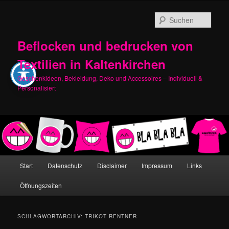
Zum
Zum
primären
sekundären
Such
Inhalt
Inhalt
springen
springen
Beflocken und bedrucken von
Textilien in Kaltenkirchen
Geschenkideen, Bekleidung, Deko und Accessoires – Individuell &
Personalisiert
Hauptmenü
Start
Datenschutz
Disclaimer
Impressum
Links
Öffnungszeiten
SCHLAGWORTARCHIV:
TRIKOT RENTNER