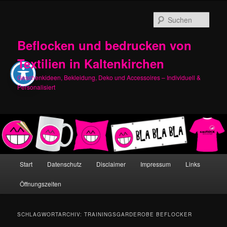
Zum
Zum
primären
sekundären
Such
Inhalt
Inhalt
springen
springen
Beflocken und bedrucken von
Textilien in Kaltenkirchen
Geschenkideen, Bekleidung, Deko und Accessoires – Individuell &
Personalisiert
Hauptmenü
Start
Datenschutz
Disclaimer
Impressum
Links
Öffnungszeiten
SCHLAGWORTARCHIV:
TRAININGSGARDEROBE BEFLOCKER