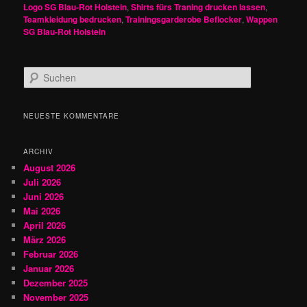
Logo SG Blau-Rot Holstein
,
Shirts fürs Traning drucken lassen
,
Teamkleidung bedrucken
,
Trainingsgarderobe Beflocker
,
Wappen
SG Blau-Rot Holstein
S
u
c
h
NEUESTE KOMMENTARE
e
n
ARCHIV
August 2026
Juli 2026
Juni 2026
Mai 2026
April 2026
März 2026
Februar 2026
Januar 2026
Dezember 2025
November 2025