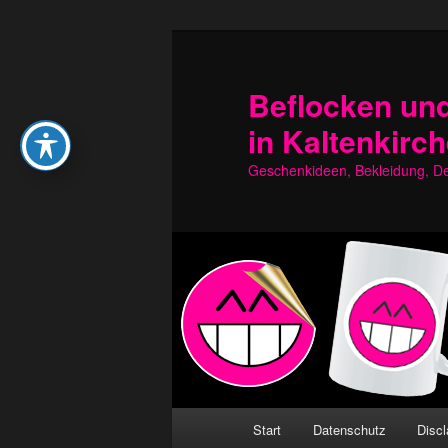
Zum
Zum
primären
sekundären
Inhalt
Inhalt
Beflocken und
springen
springen
in Kaltenkirc
Geschenkideen, Bekleidung, Dek
Hauptmenü
Start
Datenschutz
Discl