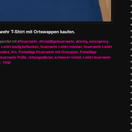
rwehr T-Shirt mit Ortswappen kaufen.
gwortet mit
#Feuerwehr
,
#freiwilligefeuerwehr
,
driving
,
emergency
,
t-shirt lustig beflocken
,
feuerwehr t-shirt männer
,
feuerwehr t-shirt
odies
,
fire
,
Freiwillige Feuerwehr mit Ortsname
,
Freiwillige
euerwehr Pullis
,
rettungsdienst
,
schwerer Unfall
,
t-shirt feuerwehr
r
,
THW