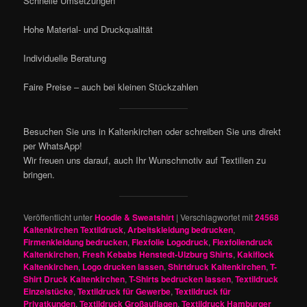
Schnelle Umsetzungen
Hohe Material- und Druckqualität
Individuelle Beratung
Faire Preise – auch bei kleinen Stückzahlen
Besuchen Sie uns in Kaltenkirchen oder schreiben Sie uns direkt
per WhatsApp!
Wir freuen uns darauf, auch Ihr Wunschmotiv auf Textilien zu
bringen.
Veröffentlicht unter
Hoodie & Sweatshirt
|
Verschlagwortet mit
24568
Kaltenkirchen Textildruck
,
Arbeitskleidung bedrucken
,
Firmenkleidung bedrucken
,
Flexfolie Logodruck
,
Flexfoliendruck
Kaltenkirchen
,
Fresh Kebabs Henstedt-Ulzburg Shirts
,
Kakiflock
Kaltenkirchen
,
Logo drucken lassen
,
Shirtdruck Kaltenkirchen
,
T-
Shirt Druck Kaltenkirchen
,
T-Shirts bedrucken lassen
,
Textildruck
Einzelstücke
,
Textildruck für Gewerbe
,
Textildruck für
Privatkunden
,
Textildruck Großauflagen
,
Textildruck Hamburger