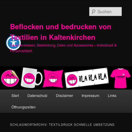
Zum
Zum
primären
sekundären
Such
Inhalt
Inhalt
springen
springen
Beflocken und bedrucken von
Textilien in Kaltenkirchen
Geschenkideen, Bekleidung, Deko und Accessoires – Individuell &
Personalisiert
Hauptmenü
Start
Datenschutz
Disclaimer
Impressum
Links
Öffnungszeiten
SCHLAGWORTARCHIV:
TEXTILDRUCK SCHNELLE UMSETZUNG